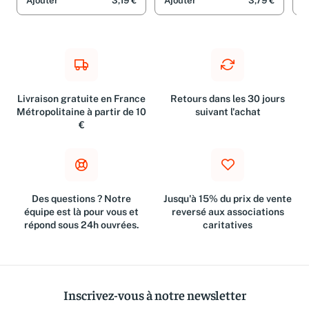
Amstramgram
Ajouter
3,19 €
Ajouter
3,79 €
A
Livraison gratuite en France
Retours dans les 30 jours
Métropolitaine à partir de 10
suivant l'achat
€
Des questions ? Notre
Jusqu'à 15% du prix de vente
équipe est là pour vous et
reversé aux associations
répond sous 24h ouvrées.
caritatives
Inscrivez-vous à notre newsletter