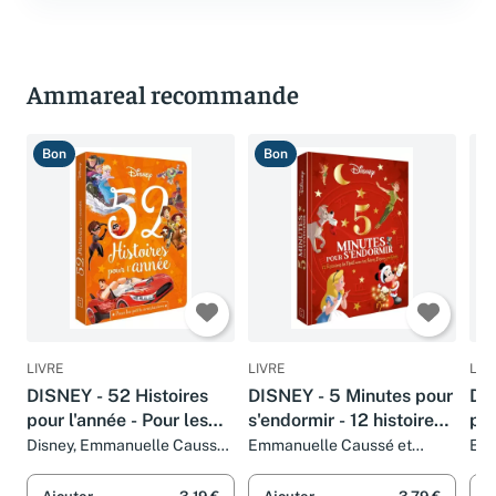
Ammareal recommande
Bon
Bon
B
LIVRE
LIVRE
LIV
DISNEY - 52 Histoires
DISNEY - 5 Minutes pour
DIS
pour l'année - Pour les
s'endormir - 12 histoires
pou
petits aventuriers: Les
de Noël avec tes héros
Disney, Emmanuelle Caussé,
Emmanuelle Caussé et
Emm
Lucie Granger et
Disney
Petits aventuriers
Disney préférés