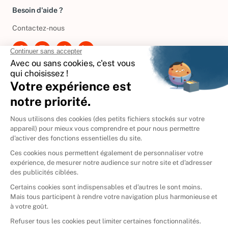
Besoin d'aide ?
Contactez-nous
International
🇪🇸
Espagne
🇩🇪
Allemagne
🇮🇹
Italie
Donner vos livres