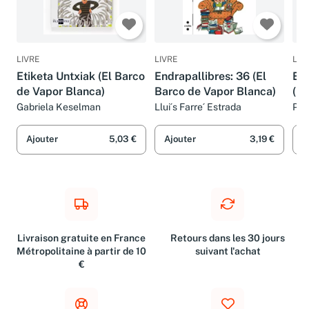
LIVRE
LIVRE
LIV
Etiketa Untxiak (El Barco
Endrapallibres: 36 (El
El 
de Vapor Blanca)
Barco de Vapor Blanca)
(El
Bl
Gabriela Keselman
Llui´s Farre´ Estrada
Pon
Ajouter
5,03 €
Ajouter
3,19 €
A
Livraison gratuite en France
Retours dans les 30 jours
Métropolitaine à partir de 10
suivant l'achat
€