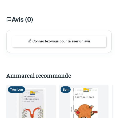
Avis (0)
Connectez-vous pour laisser un avis
Ammareal recommande
Très bon
Bon
B