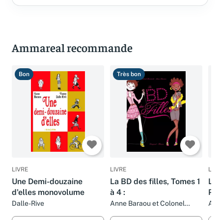
Ammareal recommande
Bon
Très bon
T
LIVRE
LIVRE
LIV
Une Demi-douzaine
La BD des filles, Tomes 1
Les
d'elles monovolume
à 4 :
Pa
ga
Dalle-Rive
Anne Baraou et Colonel
Ann
Moutarde
Vin