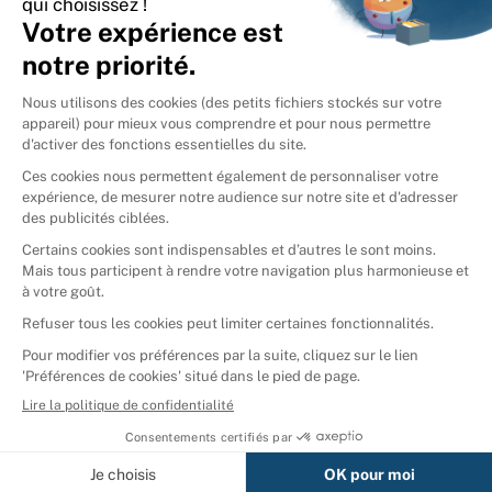
International
🇪🇸
Espagne
🇩🇪
Allemagne
🇮🇹
Italie
Donner vos livres
Ammareal © 2026
Afficher tous les résultats