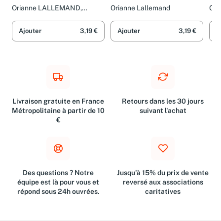
aime sa nounou
son anniversaire
veu
Orianne LALLEMAND,
Orianne Lallemand
Ori
Ludivine PUYO et Éléonore
Élé
THUILLIER
Ajouter
3,19 €
Ajouter
3,19 €
A
Livraison gratuite en France
Retours dans les 30 jours
Métropolitaine à partir de 10
suivant l'achat
€
Des questions ? Notre
Jusqu'à 15% du prix de vente
équipe est là pour vous et
reversé aux associations
répond sous 24h ouvrées.
caritatives