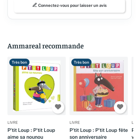
Connectez-vous pour laisser un avis
Ammareal recommande
Très bon
Très bon
T
LIVRE
LIVRE
LIV
P'tit Loup : P'tit Loup
P'tit Loup : P'tit Loup fête
P't