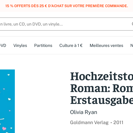
, DES POINTS, DES RÉCOMPENSES :
REJOIGNEZ GRATUITEMENT LE CLUB 
DVD
Vinyles
Partitions
Culture à 1 €
Meilleures ventes
N
Hochzeitsto
Roman: Rom
Erstausgab
Olivia Ryan
Goldmann Verlag
2011