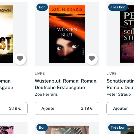
Bon
Très bon
LIVRE
LIVRE
oman.
Wüstenblut: Roman: Roman.
Schattenst
usgabe
Deutsche Erstausgabe
Roman. Deu
Erstausgab
Zoë Ferraris
Peter Straub
3,19 €
Ajouter
3,19 €
Ajouter
Bon
Très bon