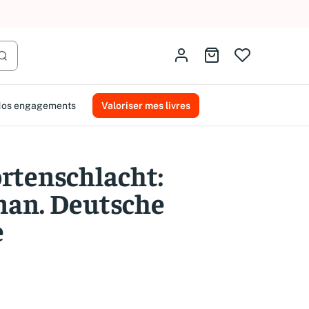
AMMAREAL.
Identifiez-vous
Aller au panier
Lancer la recherche
os engagements
Valoriser mes livres
rtenschlacht:
an. Deutsche
e