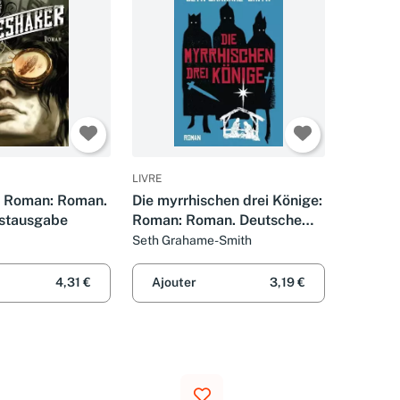
LIVRE
: Roman: Roman.
Die myrrhischen drei Könige:
rstausgabe
Roman: Roman. Deutsche
Erstausgabe. Deutsche
Seth Grahame-Smith
Erstausgabe
4,31 €
Ajouter
3,19 €