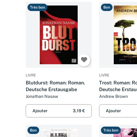
Très bon
Bon
LIVRE
LIVRE
Blutdurst: Roman: Roman.
Trost: Roman: R
Deutsche Erstausgabe
Deutsche Ersta
Jonathan Nasaw
Andrew Brown
Ajouter
3,19 €
Ajouter
Bon
Très bon