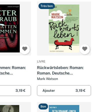
Très bon
LIVRE
immen: Roman:
Rückwärtsleben: Roman:
tsche
Roman. Deutsche
e
Erstausgabe
Mark Watson
3,19 €
Ajouter
3,19 €
Bon