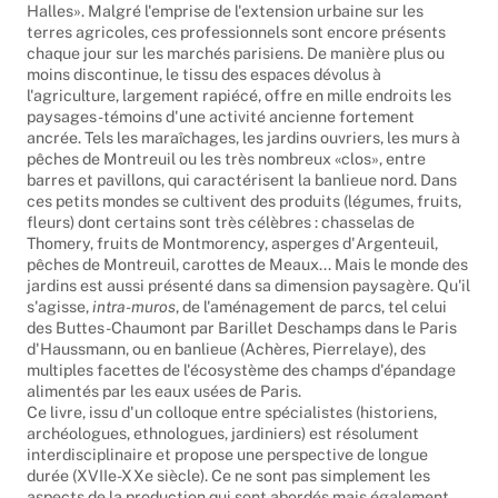
emblématiques du «ventre de Paris» aux côtés des «forts des
Halles». Malgré l'emprise de l'extension urbaine sur les
terres agricoles, ces professionnels sont encore présents
chaque jour sur les marchés parisiens. De manière plus ou
moins discontinue, le tissu des espaces dévolus à
l'agriculture, largement rapiécé, offre en mille endroits les
paysages-témoins d'une activité ancienne fortement
ancrée. Tels les maraîchages, les jardins ouvriers, les murs à
pêches de Montreuil ou les très nombreux «clos», entre
barres et pavillons, qui caractérisent la banlieue nord. Dans
ces petits mondes se cultivent des produits (légumes, fruits,
fleurs) dont certains sont très célèbres : chasselas de
Thomery, fruits de Montmorency, asperges d'Argenteuil,
pêches de Montreuil, carottes de Meaux... Mais le monde des
jardins est aussi présenté dans sa dimension paysagère. Qu'il
s'agisse,
intra-muros
, de l'aménagement de parcs, tel celui
des Buttes-Chaumont par Barillet Deschamps dans le Paris
d'Haussmann, ou en banlieue (Achères, Pierrelaye), des
multiples facettes de l'écosystème des champs d'épandage
alimentés par les eaux usées de Paris.
Ce livre, issu d'un colloque entre spécialistes (historiens,
archéologues, ethnologues, jardiniers) est résolument
interdisciplinaire et propose une perspective de longue
durée (XVIIe-XXe siècle). Ce ne sont pas simplement les