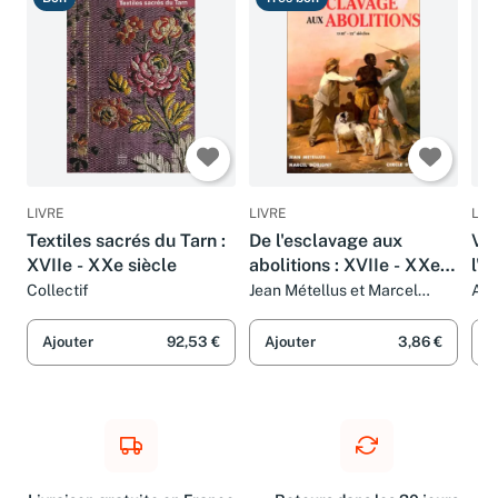
Bon
Très bon
B
LIVRE
LIVRE
LIV
Textiles sacrés du Tarn :
De l'esclavage aux
Vo
XVIIe - XXe siècle
abolitions : XVIIe - XXe
l'A
siècles
XXe
Collectif
Jean Métellus et Marcel
Ala
Dorigny
Ajouter
92,53 €
Ajouter
3,86 €
A