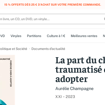
, DES POINTS, DES RÉCOMPENSES :
REJOIGNEZ GRATUITEMENT LE CLUB 
DVD
Vinyles
Partitions
Culture à 1 €
Meilleures ventes
N
olitique et Société
Documents d'actualité
La part du c
traumatisé 
adopter
Aurélie Champagne
XXI
2023