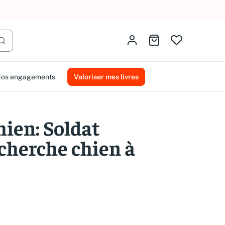
AMMAREAL.
Identifiez-vous
Aller au panier
Lancer la recherche
os engagements
Valoriser mes livres
hien: Soldat
cherche chien à