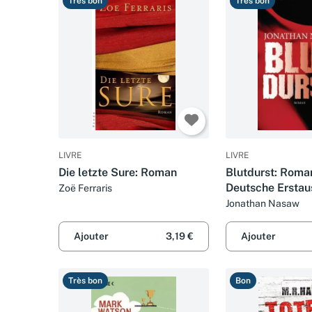
Très bon
Très bon
LIVRE
LIVRE
Die letzte Sure: Roman
Blutdurst: Roma
Deutsche Ersta
Zoë Ferraris
Jonathan Nasaw
Ajouter
3,19 €
Ajouter
Très bon
Bon