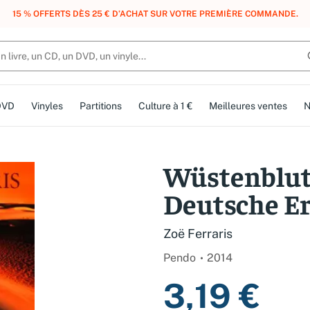
, DES POINTS, DES RÉCOMPENSES :
REJOIGNEZ GRATUITEMENT LE CLUB 
DVD
Vinyles
Partitions
Culture à 1 €
Meilleures ventes
N
Wüstenblut
Deutsche E
Zoë Ferraris
Pendo
2014
3,19 €