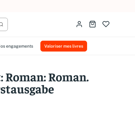
AMMAREAL.
Identifiez-vous
Aller au panier
Lancer la recherche
os engagements
Valoriser mes livres
: Roman: Roman.
rstausgabe