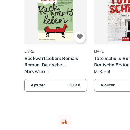
LIVRE
LIVRE
Rückwärtsleben: Roman:
Totenschein: Ro
Roman. Deutsche
Deutsche Ersta
Erstausgabe
Mark Watson
M. R. Hall
Ajouter
3,19 €
Ajouter