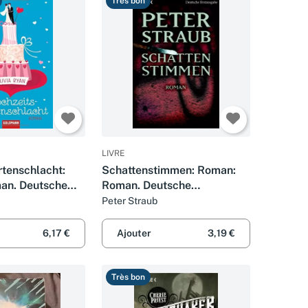
Très bon
LIVRE
rtenschlacht:
Schattenstimmen: Roman:
an. Deutsche
Roman. Deutsche
e
Erstausgabe
Peter Straub
6,17 €
Ajouter
3,19 €
Très bon