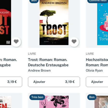
Bon
Comme neuf
LIVRE
LIVRE
n: Roman.
Trost: Roman: Roman.
Hochzeitsto
usgabe
Deutsche Erstausgabe
Roman: Rom
Erstausgab
Andrew Brown
Olivia Ryan
3,19 €
Ajouter
3,19 €
Ajouter
Très bon
Bon