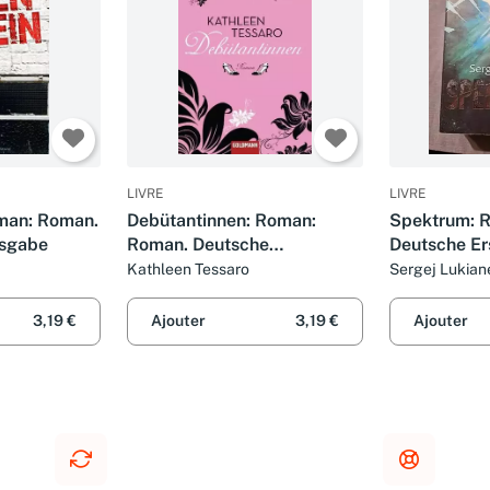
LIVRE
LIVRE
man: Roman.
Debütantinnen: Roman:
Spektrum: 
usgabe
Roman. Deutsche
Deutsche E
Erstausgabe
Kathleen Tessaro
Sergej Lukia
3,19 €
Ajouter
3,19 €
Ajouter