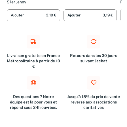
der 12teiligen Zeit-
Siler Jenny
Ric
Mur
Politthriller-Edition (ZEIT
Kriminalromane)
Ajouter
3,19 €
Ajouter
3,19 €
A
Livraison gratuite en France
Retours dans les 30 jours
Métropolitaine à partir de 10
suivant l'achat
€
Des questions ? Notre
Jusqu'à 15% du prix de vente
équipe est là pour vous et
reversé aux associations
répond sous 24h ouvrées.
caritatives