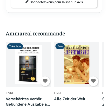
Connectez-vous pour laisser un avis
Ammareal recommande
Très bon
Bon
T
LIVRE
LIVRE
LIV
Verschärftes Verhör:
Alle Zeit der Welt
Sä
Gebundene Ausgabe aus
Zei