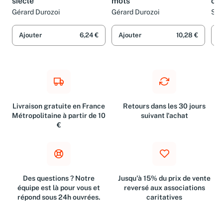
siècle
mots
che
Gérard Durozoi
Gérard Durozoi
Sus
Ajouter
6,24 €
Ajouter
10,28 €
A
Livraison gratuite en France
Retours dans les 30 jours
Métropolitaine à partir de 10
suivant l'achat
€
Des questions ? Notre
Jusqu'à 15% du prix de vente
équipe est là pour vous et
reversé aux associations
répond sous 24h ouvrées.
caritatives