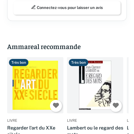
Connectez-vous pour laisser un avis
Ammareal recommande
Très bon
Très bon
C
LIVRE
LIVRE
LIV
Regarder l'art du XXe
Lambert ou le regard des
L'a