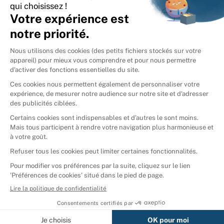
International
🇪🇸
Espagne
🇩🇪
Allemagne
🇮🇹
Italie
Donner vos livres
Ammareal © 2026
Afficher tous les résultats