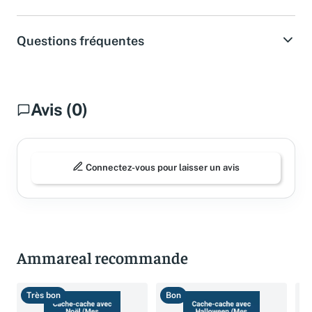
Spécifications
Questions fréquentes
Avis (0)
Connectez-vous pour laisser un avis
Ammareal recommande
Très bon
Bon
T