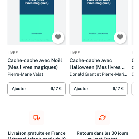
LIVRE
LIVRE
LIV
Cache-cache avec Noël
Cache-cache avec
Ca
(Mes livres magiques)
Halloween (Mes livres
cir
magiques)
ma
Pierre-Marie Valat
Donald Grant et Pierre-Marie
Cla
Valat
Ajouter
6,17 €
Ajouter
6,17 €
A
Livraison gratuite en France
Retours dans les 30 jours