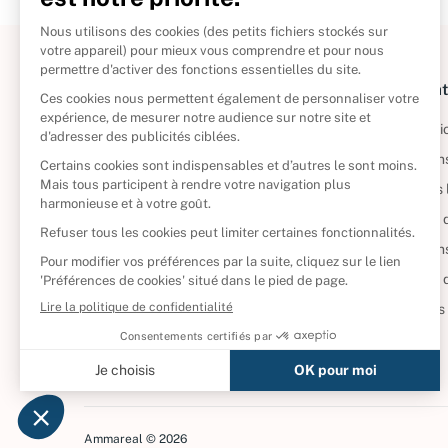
À propos
Informat
Politique de retour
Informatio
Reprendre vos livres
Condition
Qui sommes-nous ?
Mentions 
Foire aux questions
Politique 
Nos engagements
Condition
CD d'occasion
Politique
DVD d'occasion
Gérer vos
Livres d’occasion
Ammareal © 2026