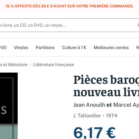
, DES POINTS, DES RÉCOMPENSES :
REJOIGNEZ GRATUITEMENT LE CLUB 
DVD
Vinyles
Partitions
Culture à 1 €
Meilleures ventes
N
et littérature
Littérature française
Pièces baroq
nouveau liv
Jean Anouilh
et
Marcel A
J. Tallandier
1974
6,17 €