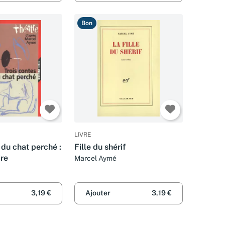
Bon
LIVRE
 du chat perché :
Fille du shérif
ire
Marcel Aymé
3,19 €
Ajouter
3,19 €