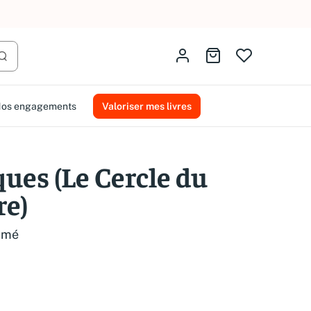
AMMAREAL.
Identifiez-vous
Aller au panier
Lancer la recherche
os engagements
Valoriser mes livres
ues (Le Cercle du
re)
ymé