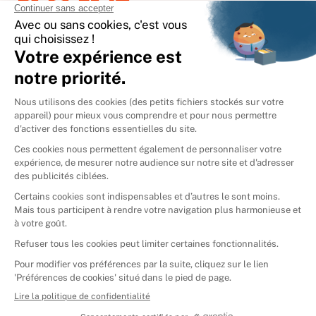
International
🇪🇸
Espagne
🇩🇪
Allemagne
🇮🇹
Italie
Donner vos livres
Ammareal © 2026