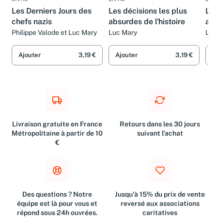
LIVRE
LIVRE
LIV
Les Derniers Jours des
Les décisions les plus
Les
chefs nazis
absurdes de l'histoire
abs
Philippe Valode et Luc Mary
Luc Mary
Luc
Ajouter
3,19 €
Ajouter
3,19 €
A
Livraison gratuite en France
Retours dans les 30 jours
Métropolitaine à partir de 10
suivant l'achat
€
Des questions ? Notre
Jusqu'à 15% du prix de vente
équipe est là pour vous et
reversé aux associations