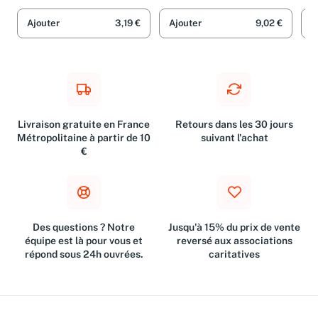
Der
Ajouter
3,19 €
Ajouter
9,02 €
A
Livraison gratuite en France
Retours dans les 30 jours
Métropolitaine à partir de 10
suivant l'achat
€
Des questions ? Notre
Jusqu'à 15% du prix de vente
équipe est là pour vous et
reversé aux associations
répond sous 24h ouvrées.
caritatives