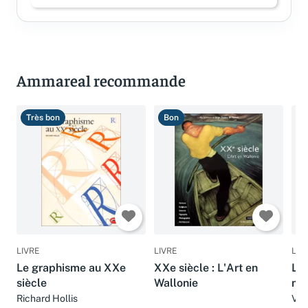
Connectez-vous pour laisser un avis
Ammareal recommande
Très bon
Bon
B
LIVRE
LIVRE
LIV
Le graphisme au XXe
XXe siècle : L'Art en
L'a
siècle
Wallonie
mu
Richard Hollis
Vér