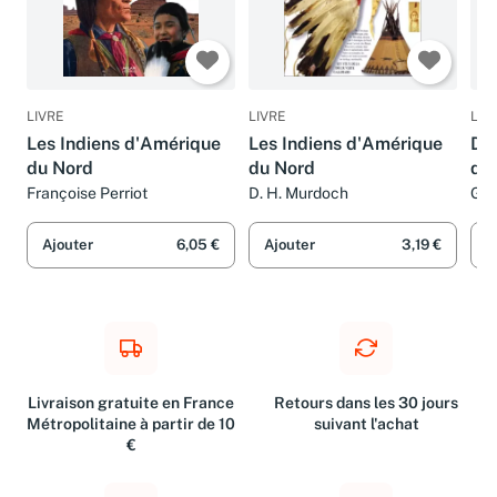
LIVRE
LIVRE
LIV
Les Indiens d'Amérique
Les Indiens d'Amérique
Dic
du Nord
du Nord
d'
Françoise Perriot
D. H. Murdoch
Gil
Ajouter
6,05 €
Ajouter
3,19 €
A
Livraison gratuite en France
Retours dans les 30 jours
Métropolitaine à partir de 10
suivant l'achat
€