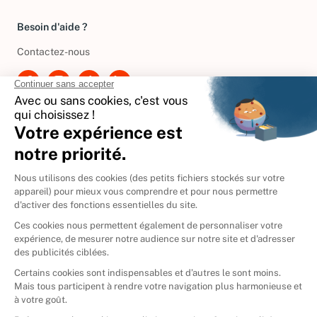
Gérer vos cookies
Besoin d'aide ?
Contactez-nous
International
🇪🇸
Espagne
🇩🇪
Allemagne
🇮🇹
Italie
Donner vos livres