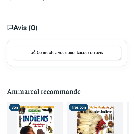
Questions fréquentes
Avis (0)
Connectez-vous pour laisser un avis
Ammareal recommande
Bon
Très bon
B