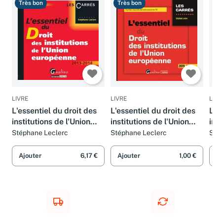
Très bon
Très bon
T
LIVRE
LIVRE
LIV
L'essentiel du droit des
L'essentiel du droit des
L'e
institutions de l'Union
institutions de l'Union
ins
européenne
européenne
eu
Stéphane Leclerc
Stéphane Leclerc
Sté
Ajouter
6,17 €
Ajouter
1,00 €
A