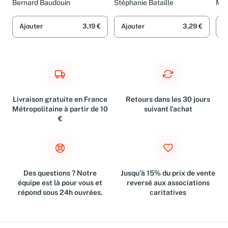
désir d'écrire jusqu'à la
Bernard Baudouin
Stéphanie Bataille
Mar
conception, la création
et la publication
Ajouter
3,19 €
Ajouter
3,29 €
A
Livraison gratuite en France
Retours dans les 30 jours
Métropolitaine à partir de 10
suivant l'achat
€
Des questions ? Notre
Jusqu'à 15% du prix de vente
équipe est là pour vous et
reversé aux associations
répond sous 24h ouvrées.
caritatives