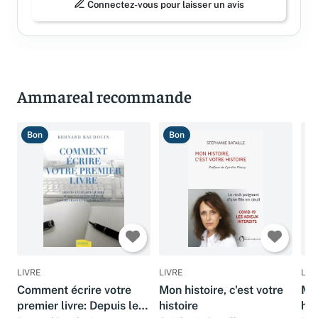
Connectez-vous pour laisser un avis
Ammareal recommande
Bon
Bon
C
LIVRE
LIVRE
LIV
Comment écrire votre
Mon histoire, c'est votre
Mon
premier livre: Depuis le
histoire
his