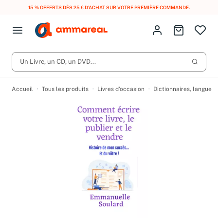
15 % OFFERTS DÈS 25 € D’ACHAT SUR VOTRE PREMIÈRE COMMANDE.
Fermer le menu
Identifiez-vous
Aller au p
Open menu
Livres d’occasion
Lancer 
Un Livre, un CD, un DVD...
CD d'occasion
Produits
Catégories
DVD d'occasion
Accueil
Tous les produits
Livres d’occasion
Dictionnaires, langues
Vinyles d'occasion
Partitions
Culture à 1 €
Vous n'avez pas trouvé l'article que vous cherchiez ?
Activez les notifications dans votre compte pour être alerté dès
Meilleures ventes
qu'il est en stock.
Nos engagements
Créer une alerte