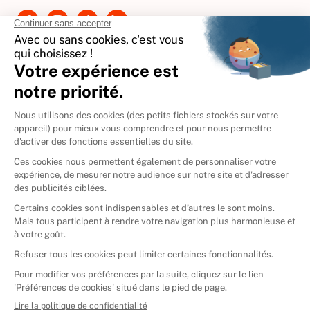
International
🇪🇸
Espagne
🇩🇪
Allemagne
🇮🇹
Italie
Donner vos livres