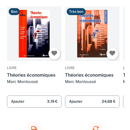
Bon
Très bon
B
LIVRE
LIVRE
LIV
Théories économiques
Théories économiques
Th
Marc Montoussé
Marc Montoussé
Mar
Ajouter
3,19 €
Ajouter
24,68 €
A