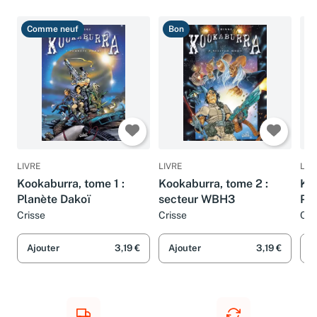
Ammareal recommande
Comme neuf
Bon
B
LIVRE
LIVRE
LIV
Kookaburra, tome 1 :
Kookaburra, tome 2 :
Koo
Planète Dakoï
secteur WBH3
Pro
Crisse
Crisse
Cri
Ajouter
3,19 €
Ajouter
3,19 €
A