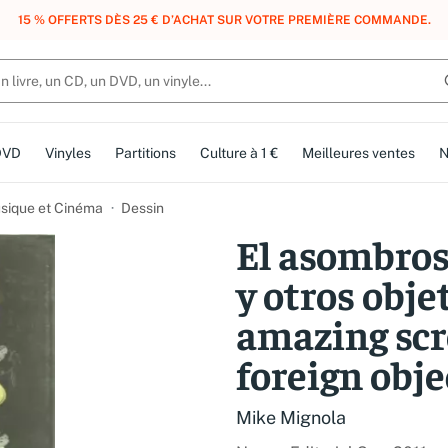
, DES POINTS, DES RÉCOMPENSES :
REJOIGNEZ GRATUITEMENT LE CLUB 
DVD
Vinyles
Partitions
Culture à 1 €
Meilleures ventes
N
usique et Cinéma
Dessin
El asombros
y otros obje
amazing scr
foreign obje
Mike Mignola