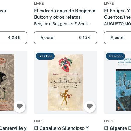
LIVRE
LIVRE
ver
El extraño caso de Benjamin
El Eclipse Y
Button y otros relatos
Cuentos/the
Other Storie
Benjamin Briggent et F. Scott
AUGUSTO M
Fitzgerald
4,28 €
Ajouter
6,15 €
Ajouter
Très bon
Très bon
LIVRE
LIVRE
anterville y
El Caballero Silencioso Y
El Gigante E