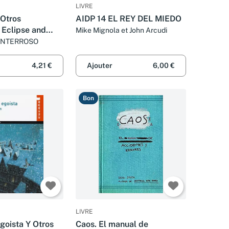
LIVRE
 Otros
AIDP 14 EL REY DEL MIEDO
 Eclipse and
Mike Mignola et John Arcudi
s
ONTERROSO
4,21 €
Ajouter
6,00 €
Bon
LIVRE
goista Y Otros
Caos. El manual de