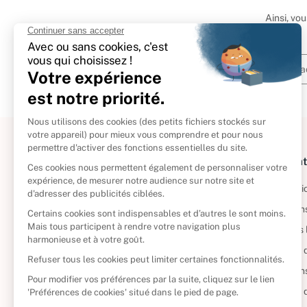
Ainsi, vo
À propos
Informat
Politique de retour
Informatio
Reprendre vos livres
Condition
Qui sommes-nous ?
Mentions 
Foire aux questions
Politique 
Nos engagements
Condition
CD d'occasion
Politique