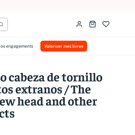
AMMAREAL.
Identifiez-vous
Aller au panier
Lancer la recherche
os engagements
Valoriser mes livres
o cabeza de tornillo
tos extranos / The
ew head and other
cts