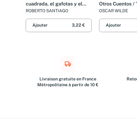
cuadrada, el gafotas y el
Otros Cuentos /
pelmazo / The Nerd, the
Canterville Ghos
ROBERTO SANTIAGO
OSCAR WILDE
Square Head, the Four Eyes
Stories
and the Bore
Ajouter
3,22 €
Ajouter
Livraison gratuite en France
Retou
Métropolitaine à partir de 10 €