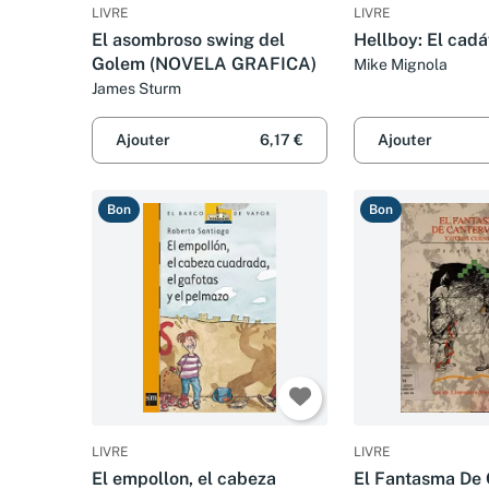
LIVRE
LIVRE
El asombroso swing del
Hellboy: El cadá
Golem (NOVELA GRAFICA)
Mike Mignola
James Sturm
Ajouter
6,17 €
Ajouter
Bon
Bon
LIVRE
LIVRE
El empollon, el cabeza
El Fantasma De C