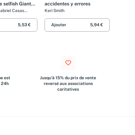
 selfish Giant
accidentes y errores
ories
Gabriel Casas
Keri Smith
isco Anton Garcia,
ntoyo Mediavilla,
5,53 €
Ajouter
5,94 €
orrego et P. J.
e est
Jusqu'à 15% du prix de vente
s 24h
reversé aux associations
caritatives