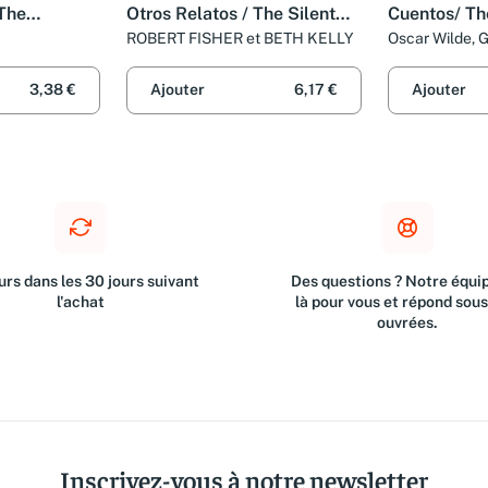
 The
Otros Relatos / The Silent
Cuentos/ The
t and other
Knight And Other Articles
and other st
ROBERT FISHER et BETH KELLY
Oscar Wilde, 
Torrego, Franc
Julio Cesar Sa
3,38 €
Ajouter
6,17 €
Ajouter
Gabriel Casas T
Lynch
rs dans les 30 jours suivant
Des questions ? Notre équip
l'achat
là pour vous et répond sou
ouvrées.
Inscrivez-vous à notre newsletter