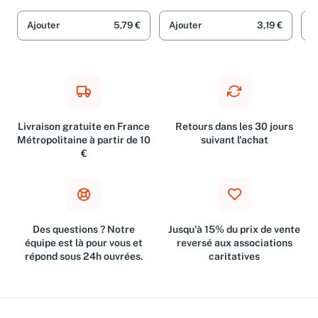
violences
juridique
rou
My-Kim Yang-Paya et Céline
Véronique Chauveau et
Yan
Marcovici
Hélène Poivey-Leclercq
dé
rec
Ajouter
5,79 €
Ajouter
3,19 €
A
et 
Livraison gratuite en France
Retours dans les 30 jours
Métropolitaine à partir de 10
suivant l'achat
€
Des questions ? Notre
Jusqu'à 15% du prix de vente
équipe est là pour vous et
reversé aux associations
répond sous 24h ouvrées.
caritatives