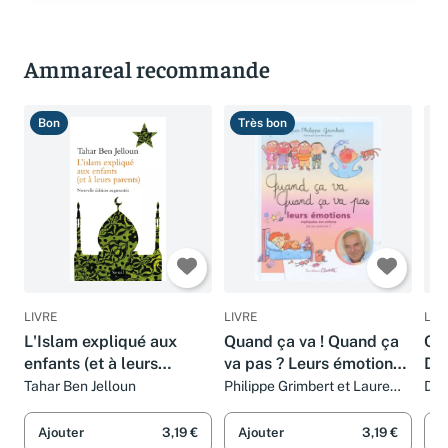
Ammareal recommande
Bon
Très bon
T
LIVRE
LIVRE
LIV
L'Islam expliqué aux
Quand ça va ! Quand ça
Ci
enfants (et à leurs
va pas ? Leurs émotions
Dro
parents)
expliquées aux enfants
De
Tahar Ben Jelloun
Philippe Grimbert et Laure
Dia
Monloubou
(et aux parents !)
Ajouter
3,19 €
Ajouter
3,19 €
A