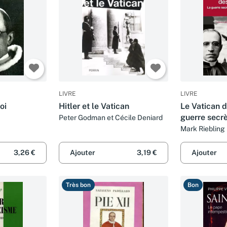
LIVRE
LIVRE
oi
Hitler et le Vatican
Le Vatican d
guerre secrè
Peter Godman et Cécile Deniard
contre Hitle
Mark Riebling
3,26 €
Ajouter
3,19 €
Ajouter
Très bon
Bon