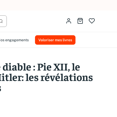
AMMAREAL.
Identifiez-vous
Aller au panier
Lancer la recherche
os engagements
Valoriser mes livres
 diable : Pie XII, le
itler: les révélations
s