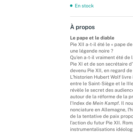
En stock
À propos
Le pape et le diable
Pie XII a-t-il été le « pape d
une légende noire ?
Qu'en a-t-il vraiment été de
Pie XI et de son secrétaire d'
devenu Pie XII, en regard de 
L'historien Hubert Wolf livr
entre le Saint-Siège et le II
révèle le secret des audience
autour de la réforme de la p
l'Index de
Mein Kampf
. Il n
nonciature en Allemagne, l'hi
de la tentative de paix prop
l'action du futur Pie XII. R
instrumentalisations idéolo