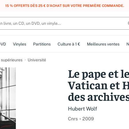
, DES POINTS, DES RÉCOMPENSES :
REJOIGNEZ GRATUITEMENT LE CLUB 
DVD
Vinyles
Partitions
Culture à 1 €
Meilleures ventes
N
 supérieures
Université
Le pape et le
Vatican et H
des archive
Hubert Wolf
Cnrs
2009