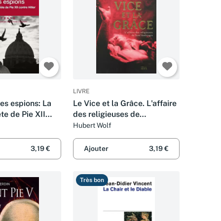
LIVRE
es espions: La
Le Vice et la Grâce. L'affaire
te de Pie XII
des religieuses de
r
Sant'Ambrogio
Hubert Wolf
3,19 €
Ajouter
3,19 €
Très bon