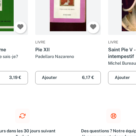
LIVRE
LIVRE
sme
Pie XII
Saint Pie V 
intempestif
e sais-je?
Padellaro Nazareno
Michel Bureau
3,19 €
Ajouter
6,17 €
Ajouter
rs dans les 30 jours suivant
Des questions ? Notre équip