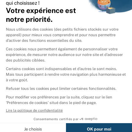
International
🇪🇸
Espagne
🇩🇪
Allemagne
🇮🇹
Italie
Donner vos livres
Ammareal © 2026
Afficher tous les résultats