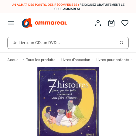
UN ACHAT, DES POINTS, DES RÉCOMPENSES :
REJOIGNEZ GRATUITEMENT LE
CLUB AMMAREAL.
Fermer le menu
Identifiez-vous
Aller au p
Open menu
Livres d’occasion
Lancer 
CD d'occasion
Un Livre, un CD, un DVD...
Produits
Catégories
DVD d'occasion
Accueil
Tous les produits
Livres d’occasion
Livres pour enfants
Vinyles d'occasion
Partitions
Culture à 1 €
Vous n'avez pas trouvé l'article que vous cherchiez ?
Activez les notifications dans votre compte pour être alerté dès
Meilleures ventes
qu'il est en stock.
Nos engagements
Créer une alerte