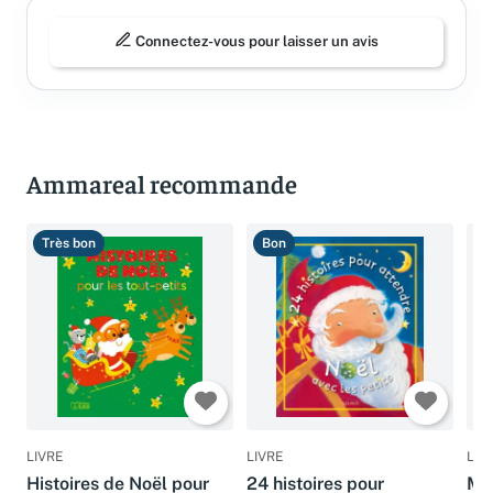
Connectez-vous pour laisser un avis
Ammareal recommande
Très bon
Bon
B
LIVRE
LIVRE
LIV
Histoires de Noël pour
24 histoires pour
Mes