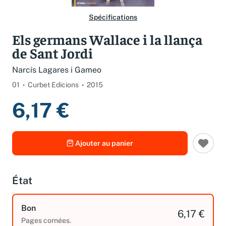
Spécifications
Els germans Wallace i la llança
de Sant Jordi
Narcís Lagares i Gameo
01
Curbet Edicions
2015
6,17 €
Ajouter au panier
État
Bon
6,17 €
Pages cornées.