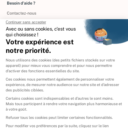
Besoin d'aide ?
Contactez-nous
International
🇪🇸
Espagne
🇩🇪
Allemagne
🇮🇹
Italie
Donner vos livres