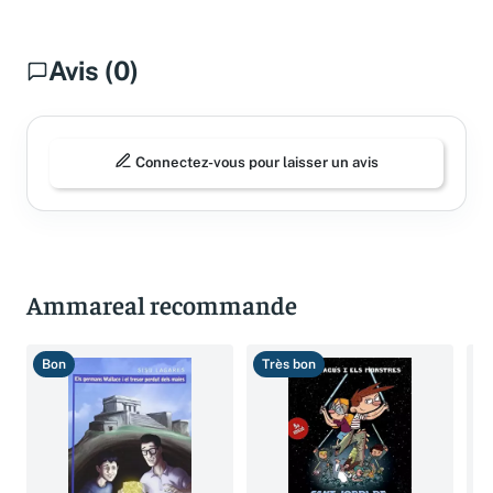
Avis (0)
Connectez-vous pour laisser un avis
Ammareal recommande
Bon
Très bon
B