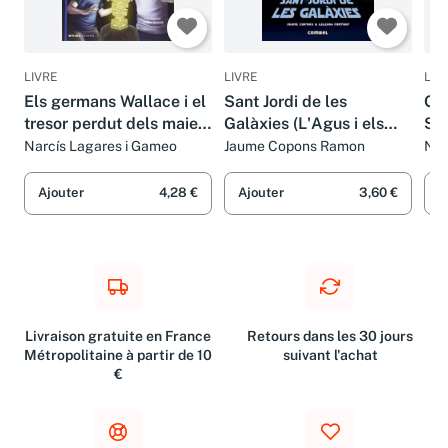
LIVRE
LIVRE
LIV
Els germans Wallace i el
Sant Jordi de les
Ger
tresor perdut dels maies
Galàxies (L'Agus i els
San
(SIN COLECCION)
monstres)
CO
Narcís Lagares i Gameo
Jaume Copons Ramon
Nar
Ajouter
4,28 €
Ajouter
3,60 €
A
Livraison gratuite en France
Retours dans les 30 jours
Métropolitaine à partir de 10
suivant l'achat
€