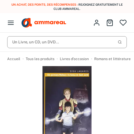
UN ACHAT, DES POINTS, DES RÉCOMPENSES :
REJOIGNEZ GRATUITEMENT LE
CLUB AMMAREAL.
Fermer le menu
Identifiez-vous
Aller au p
Open menu
Livres d’occasion
Lancer 
CD d'occasion
Un Livre, un CD, un DVD...
Produits
Catégories
DVD d'occasion
Accueil
Tous les produits
Livres d’occasion
Romans et littérature
Vinyles d'occasion
Partitions
Culture à 1 €
Vous n'avez pas trouvé l'article que vous cherchiez ?
Activez les notifications dans votre compte pour être alerté dès
Meilleures ventes
qu'il est en stock.
Nos engagements
Créer une alerte