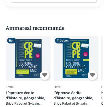
Ammareal recommande
Bon
Très bon
T
LIVRE
LIVRE
LIV
L'épreuve écrite
L’épreuve écrite
His
d'histoire, géographie,
d’histoire, géographie,
L, 
EMC
EMC
Cou
Brice Rabot et Sylvain
Brice Rabot et Sylvain
Chr