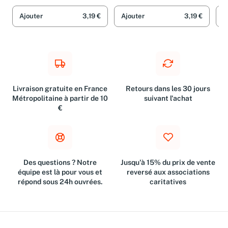
Wagnon
Wagnon
Gin
cou
Mat
exe
Ajouter
3,19 €
Ajouter
3,19 €
A
Smi
(pr
Livraison gratuite en France
Retours dans les 30 jours
Métropolitaine à partir de 10
suivant l'achat
€
Des questions ? Notre
Jusqu'à 15% du prix de vente
équipe est là pour vous et
reversé aux associations
répond sous 24h ouvrées.
caritatives