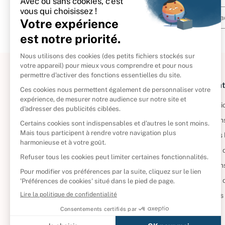
À propos
Informat
Politique de retour
Informatio
Reprendre vos livres
Condition
Qui sommes-nous ?
Mentions 
Foire aux questions
Politique 
Nos engagements
Condition
CD d'occasion
Politique
DVD d'occasion
Gérer vos
Livres d’occasion