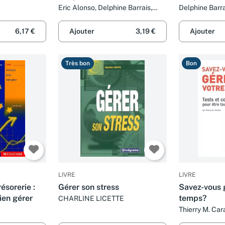
Eric Alonso, Delphine Barrais,
Delphine Barra
Lionel Bellenger, Ramez Cayatte
et Collectif
6,17 €
Ajouter
3,19 €
Ajouter
Très bon
Bon
LIVRE
LIVRE
résorerie :
Gérer son stress
Savez-vous 
ien gérer
temps?
CHARLINE LICETTE
Thierry M. Car