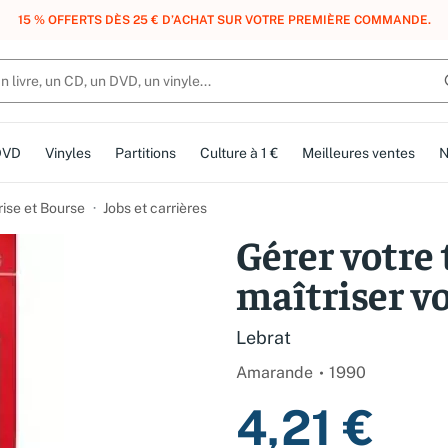
, DES POINTS, DES RÉCOMPENSES :
REJOIGNEZ GRATUITEMENT LE CLUB 
DVD
Vinyles
Partitions
Culture à 1 €
Meilleures ventes
N
rise et Bourse
Jobs et carrières
Gérer votre
maîtriser vo
Lebrat
Amarande
1990
4,21 €