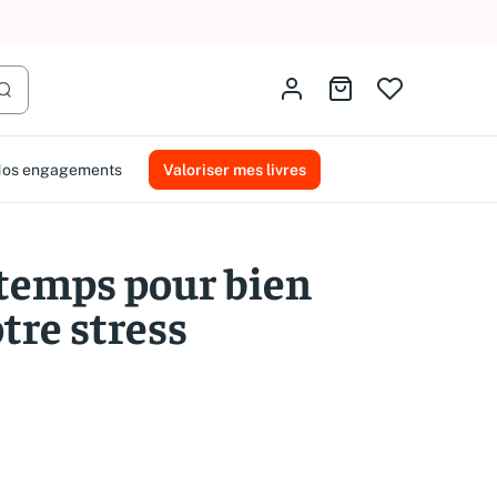
AMMAREAL.
Identifiez-vous
Aller au panier
Lancer la recherche
os engagements
Valoriser mes livres
 temps pour bien
tre stress