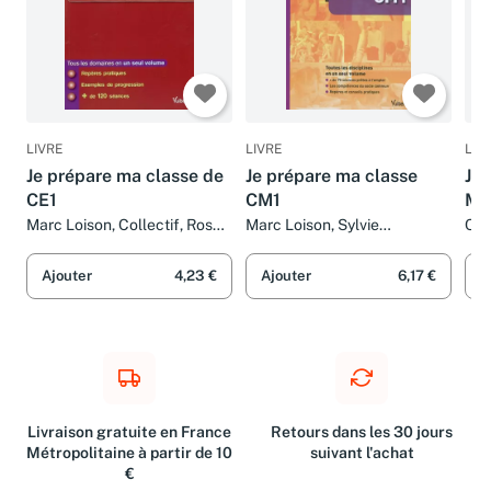
LIVRE
LIVRE
LIV
Je prépare ma classe de
Je prépare ma classe
Je 
CE1
CM1
Mo
Marc Loison, Collectif, Rose-
Marc Loison, Sylvie
Col
Marie Bloquet, Valérie
Considère, Jean-Robert
Bouquillon et Sylvie
Delplace, Brigitte Faure-
Ajouter
4,23 €
Ajouter
6,17 €
A
Considère
Vialle et Collectif
Livraison gratuite en France
Retours dans les 30 jours
Métropolitaine à partir de 10
suivant l'achat
€