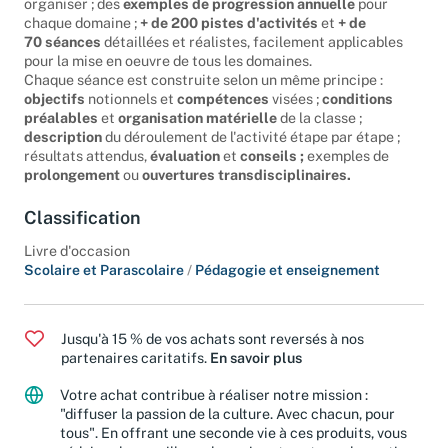
organiser ; des
exemples de progression annuelle
pour
chaque domaine ;
+ de 200 pistes d'activités
et
+ de
70 séances
détaillées et réalistes, facilement applicables
pour la mise en oeuvre de tous les domaines.
Chaque séance est construite selon un même principe :
objectifs
notionnels et
compétences
visées ;
conditions
préalables
et
organisation matérielle
de la classe ;
description
du déroulement de l'activité étape par étape ;
résultats attendus,
évaluation
et
conseils ;
exemples de
prolongement
ou
ouvertures transdisciplinaires.
Classification
Livre d'occasion
Scolaire et Parascolaire
/
Pédagogie et enseignement
Jusqu'à 15 % de vos achats sont reversés à nos
partenaires caritatifs.
En savoir plus
Votre achat contribue à réaliser notre mission :
"diffuser la passion de la culture. Avec chacun, pour
tous". En offrant une seconde vie à ces produits, vous