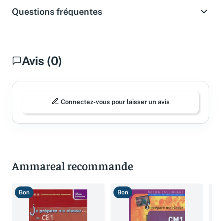
Questions fréquentes
Avis (0)
Connectez-vous pour laisser un avis
Ammareal recommande
Bon
Bon
B