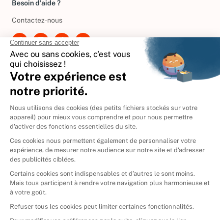
Besoin d'aide ?
Contactez-nous
International
🇪🇸
Espagne
🇩🇪
Allemagne
🇮🇹
Italie
Donner vos livres