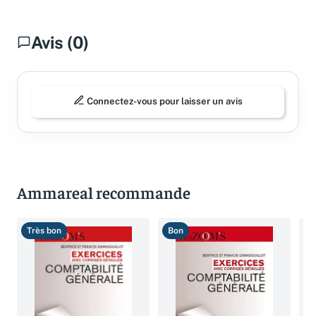
Avis (0)
Connectez-vous pour laisser un avis
Ammareal recommande
Très bon
Bon
T