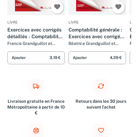
LIVRE
LIVRE
LIV
Exercices avec corrigés
Comptabilité générale :
Com
détaillés - Comptabilité
Exercices avec corrigés
Exe
générale: 85 exercices
détaillés
dét
Francis Grandguillot et
Béatrice Grandguillot et
Fra
Béatrice Grandguillot
Francis Grandguillot
Béa
de comptabilité générale
avec des corrigés
Ajouter
3,19 €
Ajouter
4,39 €
A
détaillés (2020-2021)
Livraison gratuite en France
Retours dans les 30 jours
Métropolitaine à partir de 10
suivant l'achat
€