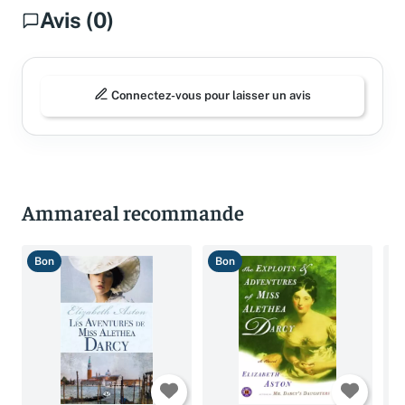
Avis (0)
Connectez-vous pour laisser un avis
Ammareal recommande
Bon
Bon
B