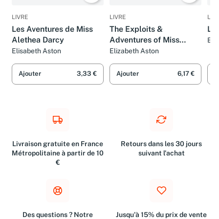
LIVRE
LIVRE
LIV
Les Aventures de Miss
The Exploits &
Les
Alethea Darcy
Adventures of Miss
Eli
Dam
Alethea Darcy: A Novel
Elisabeth Aston
Elizabeth Aston
Ajouter
3,33 €
Ajouter
6,17 €
A
Livraison gratuite en France
Retours dans les 30 jours
Métropolitaine à partir de 10
suivant l'achat
€