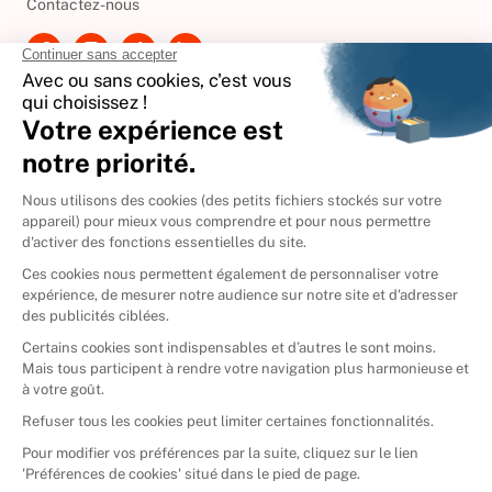
Contactez-nous
International
🇪🇸
Espagne
🇩🇪
Allemagne
🇮🇹
Italie
Donner vos livres