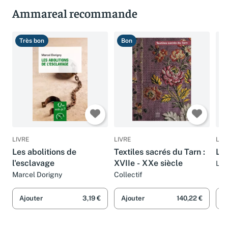
Ammareal recommande
Très bon
Bon
T
LIVRE
LIVRE
LIV
Les abolitions de
Textiles sacrés du Tarn :
L'a
l'esclavage
XVIIe - XXe siècle
Lig
Marcel Dorigny
Collectif
Ajouter
3,19 €
Ajouter
140,22 €
A