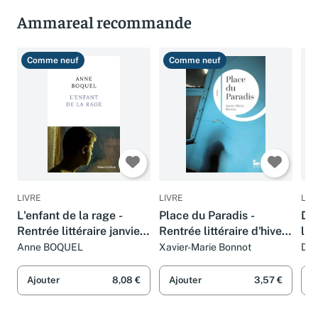
Ammareal recommande
Comme neuf
Comme neuf
T
LIVRE
LIVRE
LIV
L'enfant de la rage -
Place du Paradis -
Dra
Rentrée littéraire janvier
Rentrée littéraire d'hiver
lit
2024
2024
Anne BOQUEL
Xavier-Marie Bonnot
Dom
Ajouter
8,08 €
Ajouter
3,57 €
A