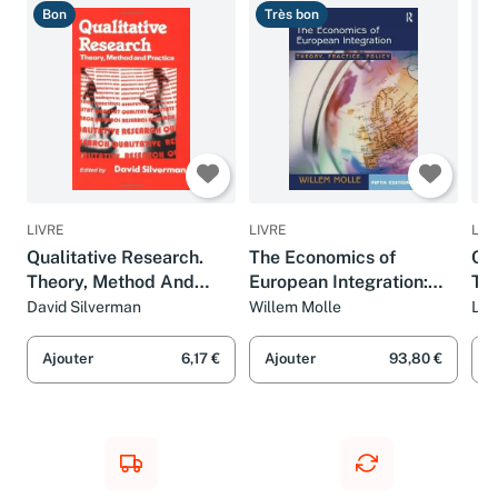
Bon
Très bon
T
LIVRE
LIVRE
LIV
Qualitative Research.
The Economics of
Cre
Theory, Method And
European Integration:
The
Practice
Theory, Practice, Policy
Ma
David Silverman
Willem Molle
Lau
Re
Ajouter
6,17 €
Ajouter
93,80 €
A