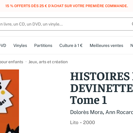
, DES POINTS, DES RÉCOMPENSES :
REJOIGNEZ GRATUITEMENT LE CLUB 
DVD
Vinyles
Partitions
Culture à 1 €
Meilleures ventes
N
 pour enfants
Jeux, arts et création
HISTOIRES
DEVINETTES
Tome 1
Dolorès Mora
,
Ann Rocar
Lito
2000