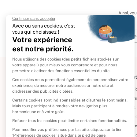
Ainsi, vo
À propos
Informat
Politique de retour
Informatio
Reprendre vos livres
Condition
Qui sommes-nous ?
Mentions 
Foire aux questions
Politique 
Nos engagements
Condition
CD d'occasion
Politique