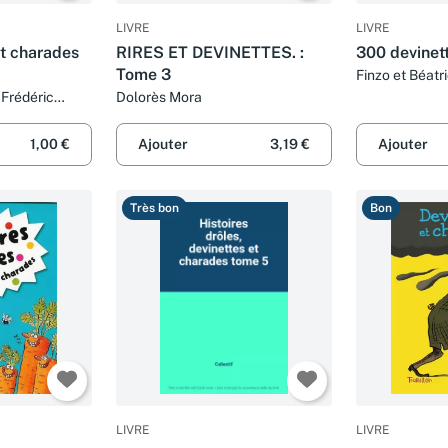
LIVRE
LIVRE
et charades
RIRES ET DEVINETTES. :
300 devinett
Tome 3
Finzo et Béatr
 Frédéric
Dolorès Mora
1,00 €
Ajouter
3,19 €
Ajouter
Très bon
Bon
LIVRE
LIVRE