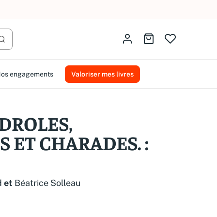
AMMAREAL.
Identifiez-vous
Aller au panier
Lancer la recherche
os engagements
Valoriser mes livres
 DROLES,
 ET CHARADES. :
d
et
Béatrice Solleau