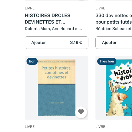
LIVRE
LIVRE
HISTOIRES DROLES,
330 devinettes 
DEVINETTES ET
pour petits futés
CHARADES. Tome 4
Dolorès Mora, Ann Rocard et
Béatrice Solleau et
Béatrice Solleau
Ruillier
Ajouter
3,19 €
Ajouter
Bon
Très bon
LIVRE
LIVRE