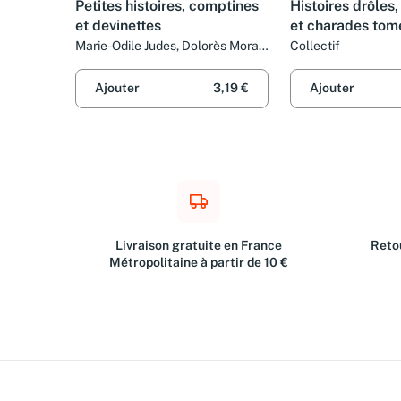
Petites histoires, comptines
Histoires drôles,
et devinettes
et charades tom
Marie-Odile Judes, Dolorès Mora,
Collectif
Michel Piquemal, Catherine de La
Clergerie et Collectif
Ajouter
3,19 €
Ajouter
Livraison gratuite en France
Retou
Métropolitaine à partir de 10 €