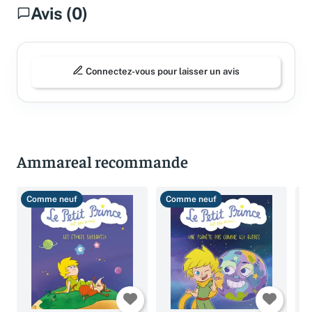
Avis (0)
Connectez-vous pour laisser un avis
Ammareal recommande
Comme neuf
Comme neuf
B