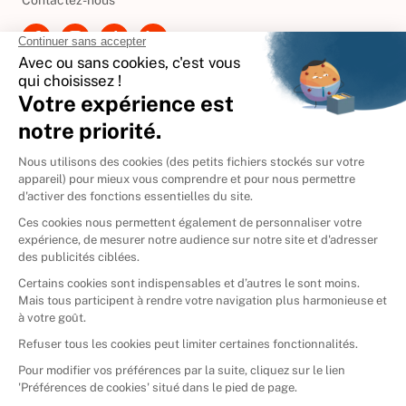
Contactez-nous
International
🇪🇸
Espagne
🇩🇪
Allemagne
🇮🇹
Italie
Donner vos livres