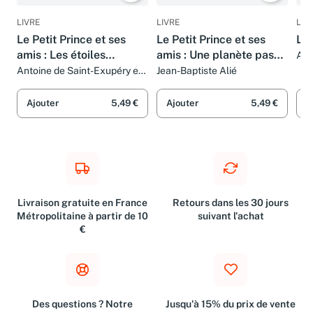
LIVRE
LIVRE
LIV
Le Petit Prince et ses
Le Petit Prince et ses
Le 
amis : Les étoiles
amis : Une planète pas
Ant
sifflantes
comme les autres
Antoine de Saint-Exupéry et
Jean-Baptiste Alié
Céline Candie
Ajouter
5,49 €
Ajouter
5,49 €
A
Livraison gratuite en France
Retours dans les 30 jours
Métropolitaine à partir de 10
suivant l'achat
€