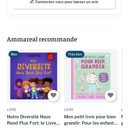
Connectez-vous pour laisser un avis
Ammareal recommande
Bon
Très bon
T
LIVRE
LIVRE
LIV
Notre Diversité Nous
Mon petit livre pour bien
N’o
Rend Plus Fort: le Livre
grandir: Pour les enfants
gar