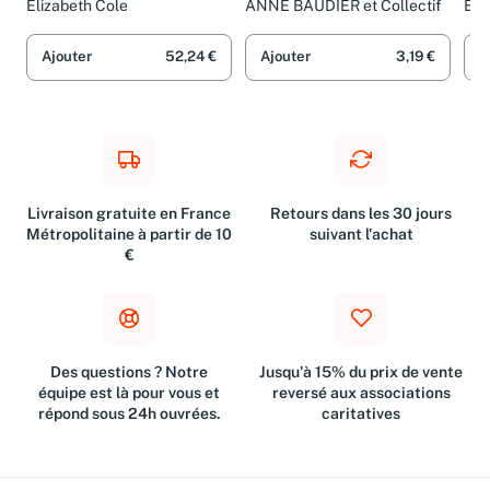
pour Enfant sur les
et les parents
liv
Elizabeth Cole
ANNE BAUDIER et Collectif
Edi
Émotions Sociales, sur la
pou
Diversité et la
tal
Ajouter
52,24 €
Ajouter
3,19 €
A
Gentillesse (Livre Illustré
Des
pour
Livraison gratuite en France
Retours dans les 30 jours
Métropolitaine à partir de 10
suivant l'achat
€
Des questions ? Notre
Jusqu'à 15% du prix de vente
équipe est là pour vous et
reversé aux associations
répond sous 24h ouvrées.
caritatives