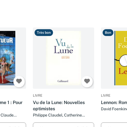
Très bon
Bon
LIVRE
LIVRE
me 1 : Pour
Vu de la Lune: Nouvelles
Lennon: Ro
optimistes
David Foenkin
t Claude
Philippe Claudel, Catherine
Locandro, Thomas Gunzig,
Emmanuel Pierrat, Arnaud