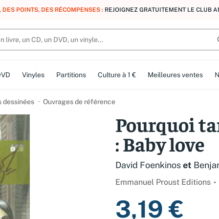
, DES POINTS, DES RÉCOMPENSES :
REJOIGNEZ GRATUITEMENT LE CLUB 
DVD
Vinyles
Partitions
Culture à 1 €
Meilleures ventes
N
 dessinées
Ouvrages de référence
Pourquoi ta
: Baby love
David Foenkinos
et
Benja
Emmanuel Proust Editions
3,19 €