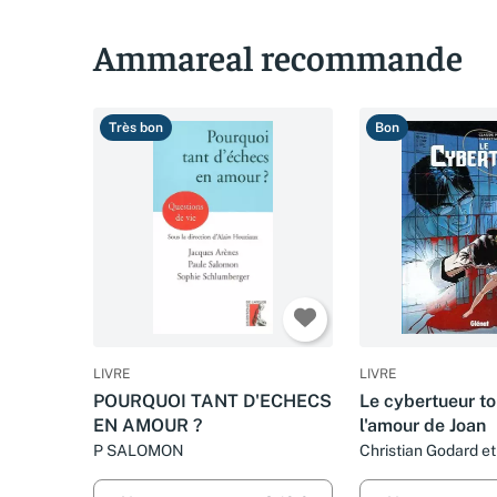
Ammareal recommande
Très bon
Bon
LIVRE
LIVRE
POURQUOI TANT D'ECHECS
Le cybertueur to
EN AMOUR ?
l'amour de Joan
P SALOMON
Christian Godard e
Plumail