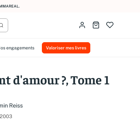
AMMAREAL.
Identifiez-vous
Aller au panier
Lancer la recherche
os engagements
Valoriser mes livres
nt d'amour ?, Tome 1
min Reiss
2003