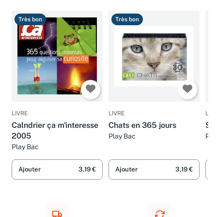
Très bon
Très bon
B
LIVRE
LIVRE
LIV
Calndrier ça m'interesse
Chats en 365 jours
Scr
2005
Play Bac
Pla
Play Bac
Ajouter
3,19 €
Ajouter
3,19 €
A