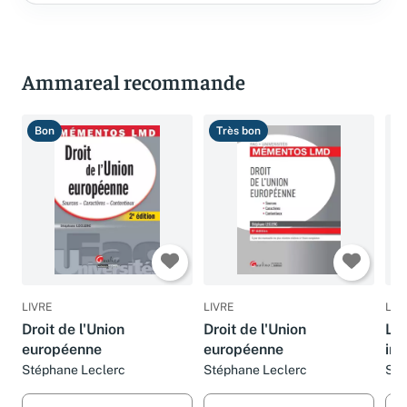
Ammareal recommande
Bon
Très bon
T
LIVRE
LIVRE
LIV
Droit de l'Union
Droit de l'Union
L'e
européenne
européenne
ins
eu
Stéphane Leclerc
Stéphane Leclerc
Sté