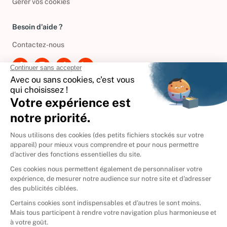
Gérer vos cookies
Besoin d'aide ?
Contactez-nous
International
🇪🇸
Espagne
🇩🇪
Allemagne
🇮🇹
Italie
Donner vos livres