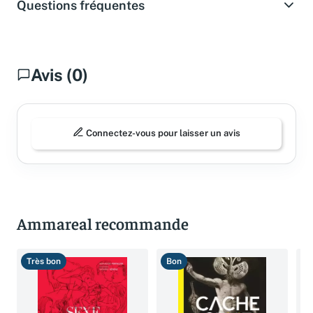
Questions fréquentes
Avis (0)
Connectez-vous pour laisser un avis
Ammareal recommande
Très bon
Bon
T