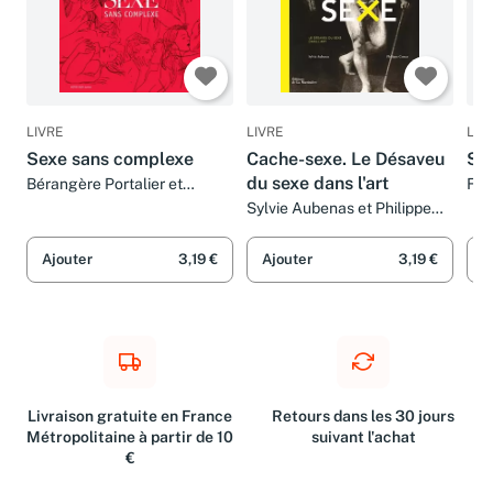
LIVRE
LIVRE
LIV
Sexe sans complexe
Cache-sexe. Le Désaveu
Sex
du sexe dans l'art
Bérangère Portalier et
Fran
Frédéric Rébéna
Nic
Sylvie Aubenas et Philippe
Comar
Ajouter
3,19 €
Ajouter
3,19 €
A
Livraison gratuite en France
Retours dans les 30 jours
Métropolitaine à partir de 10
suivant l'achat
€