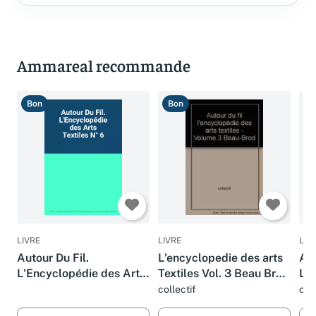
Ammareal recommande
Bon
Bon
B
LIVRE
LIVRE
LIV
Autour Du Fil.
L'encyclopedie des arts
Aut
L'Encyclopédie des Arts
Textiles Vol. 3 Beau Brod
L'e
Textiles N° 6
(Autour du fil:
Tex
collectif
coll
L'encyclopedie des arts
(Au