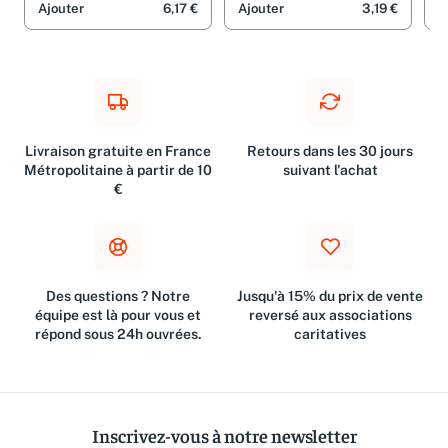
Textiles, 3)
L'e
Ajouter
6,17 €
Ajouter
3,19 €
A
Tex
Livraison gratuite en France
Retours dans les 30 jours
Métropolitaine à partir de 10
suivant l'achat
€
Des questions ? Notre
Jusqu'à 15% du prix de vente
équipe est là pour vous et
reversé aux associations
répond sous 24h ouvrées.
caritatives