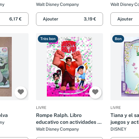
(Multieducativos Disney)
color (Multi
ny
Walt Disney Company
Walt Disney 
Disney)
6,17 €
Ajouter
3,19 €
Ajouter
Très bon
Bon
LIVRE
LIVRE
elva
Rompe Ralph. Libro
Tiana y el s
educativo con actividades y
juegos y act
ny
pegatinas
color
Walt Disney Company
DISNEY