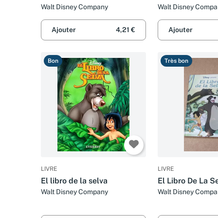
color (Cuentajuegos)
todo color.
Walt Disney Company
Walt Disney Compa
Ajouter
4,21 €
Ajouter
Bon
Très bon
LIVRE
LIVRE
El libro de la selva
El Libro De La S
Walt Disney Company
Walt Disney Compa