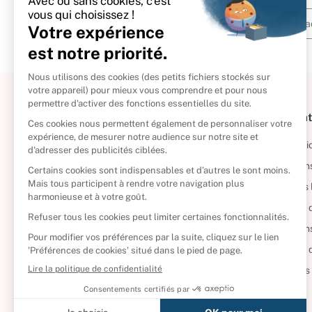
À propos
Informat
Politique de retour
Informatio
Reprendre vos livres
Condition
Qui sommes-nous ?
Mentions 
Foire aux questions
Politique 
Nos engagements
Condition
CD d'occasion
Politique
DVD d'occasion
Gérer vos
Livres d’occasion