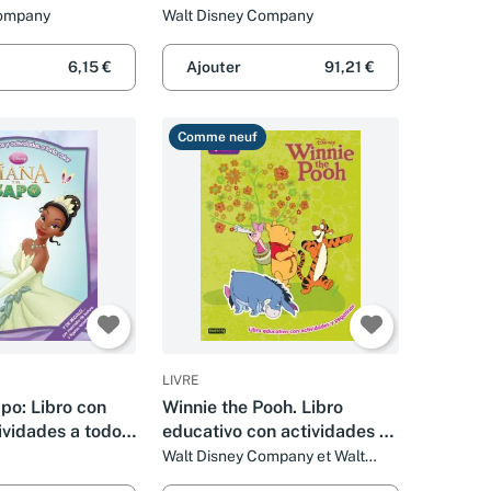
educativos
actividades a todo color
Company
Walt Disney Company
(Multieducativos Disney)
6,15 €
Ajouter
91,21 €
Comme neuf
LIVRE
apo: Libro con
Winnie the Pooh. Libro
ividades a todo
educativo con actividades y
pegatinas
Walt Disney Company et Walt
Disney Company