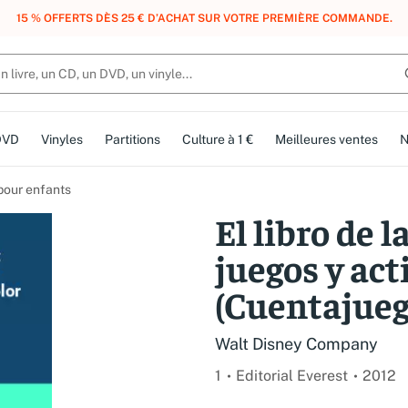
, DES POINTS, DES RÉCOMPENSES :
REJOIGNEZ GRATUITEMENT LE CLUB 
DVD
Vinyles
Partitions
Culture à 1 €
Meilleures ventes
N
 pour enfants
El libro de l
juegos y act
(Cuentajueg
Walt Disney Company
1
Editorial Everest
2012