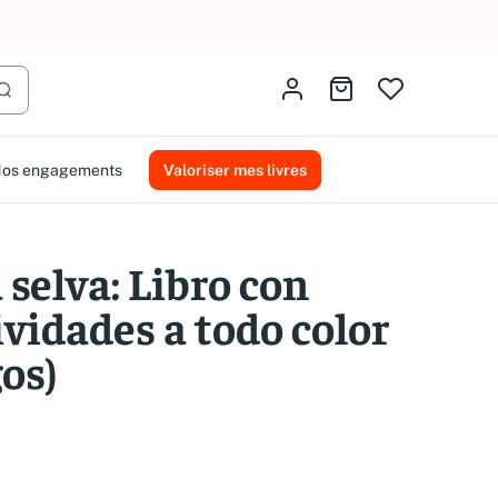
AMMAREAL.
Identifiez-vous
Aller au panier
Lancer la recherche
os engagements
Valoriser mes livres
a selva: Libro con
ividades a todo color
os)