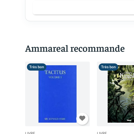
Ammareal recommande
Très bon
Très bon
LIVRE
LIVRE