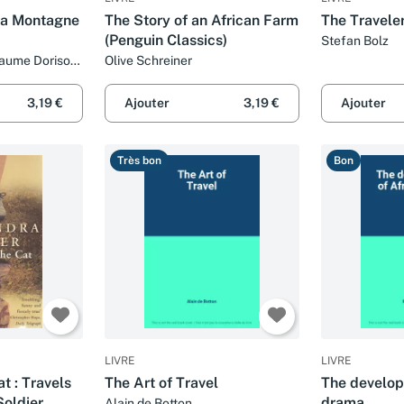
La Montagne
The Story of an African Farm
The Traveler
(Penguin Classics)
Stefan Bolz
llaume Dorison,
Olive Schreiner
Julien Telo
3,19 €
Ajouter
3,19 €
Ajouter
Très bon
Bon
LIVRE
LIVRE
t : Travels
The Art of Travel
The develop
Soldier
drama
Alain de Botton