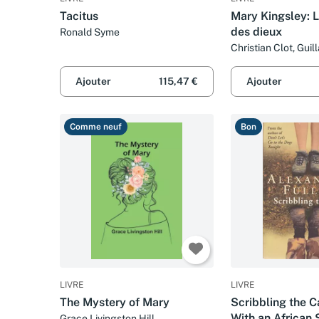
Tacitus
Mary Kingsley: 
des dieux
Ronald Syme
Christian Clot, Gui
Esteban Mathieu et 
Ajouter
115,47 €
Ajouter
Comme neuf
Bon
LIVRE
LIVRE
The Mystery of Mary
Scribbling the Ca
With an African 
Grace Livingston Hill