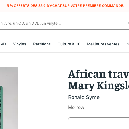
, DES POINTS, DES RÉCOMPENSES :
REJOIGNEZ GRATUITEMENT LE CLUB 
DVD
Vinyles
Partitions
Culture à 1 €
Meilleures ventes
N
African trav
Mary Kingsl
Ronald Syme
Morrow