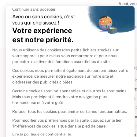
Ainsi, vo
À propos
Informat
Politique de retour
Informatio
Reprendre vos livres
Condition
Qui sommes-nous ?
Mentions 
Foire aux questions
Politique 
Nos engagements
Condition
CD d'occasion
Politique
DVD d'occasion
Gérer vos