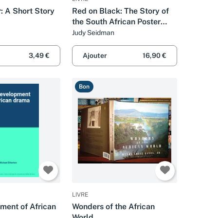
: A Short Story
Red on Black: The Story of
the South African Poster
Movement
Judy Seidman
3,49 €
Ajouter
16,90 €
Bon
LIVRE
ment of African
Wonders of the African
World