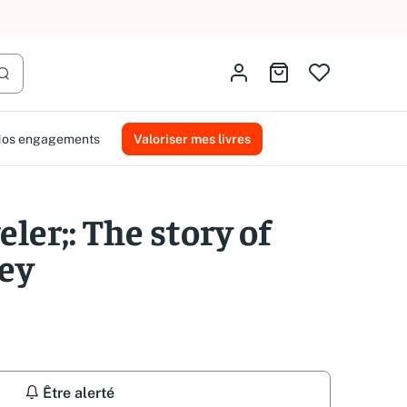
AMMAREAL.
Identifiez-vous
Aller au panier
Lancer la recherche
os engagements
Valoriser mes livres
eler;: The story of
ey
Être alerté