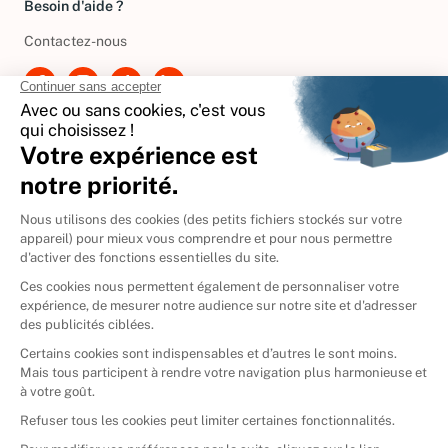
Besoin d'aide ?
Contactez-nous
International
🇪🇸
Espagne
🇩🇪
Allemagne
🇮🇹
Italie
Donner vos livres