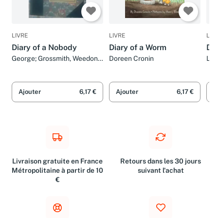
LIVRE
LIVRE
LIV
Diary of a Nobody
Diary of a Worm
Dia
George; Grossmith, Weedon
Doreen Cronin
Lou
Grossmith
Ajouter
6,17 €
Ajouter
6,17 €
A
Livraison gratuite en France
Retours dans les 30 jours
Métropolitaine à partir de 10
suivant l'achat
€