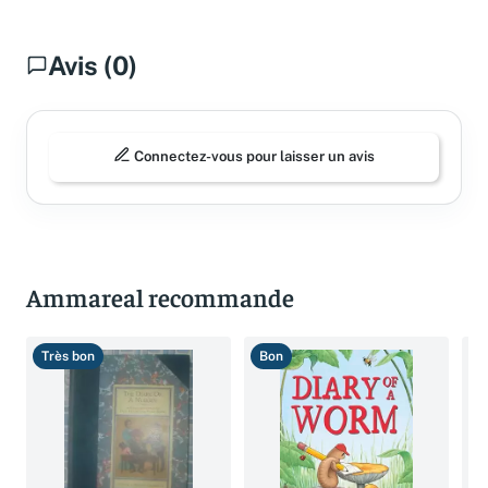
Avis (0)
Connectez-vous pour laisser un avis
Ammareal recommande
Très bon
Bon
B