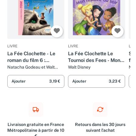
LIVRE
LIVRE
LIV
La Fée Clochette - Le
La Fée Clochette Le
Shr
roman du film 6 :
Tournoi des Fees - Mon
fil
Clochette et la Créature
Histoire du Soir
Natacha Godeau et Walt
Walt Disney
Nat
Disney
Légendaire
Ajouter
3,19 €
Ajouter
3,23 €
A
Livraison gratuite en France
Retours dans les 30 jours
Métropolitaine à partir de 10
suivant l'achat