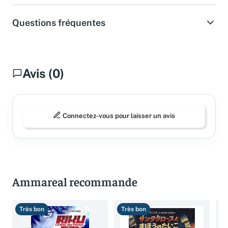
Questions fréquentes
Avis (0)
Connectez-vous pour laisser un avis
Ammareal recommande
Très bon
Très bon
T