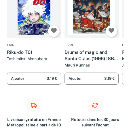
LIVRE
LIVRE
LIV
Riku-do T01
Drums of magic and
Rin
Santa Claus (1996) ISBN:
ko
Toshimitsu Matsubara
403327670X [Japanese
So
Mauri Kunnas
Jud
Import]
Ajouter
3,19 €
Ajouter
3,19 €
A
Livraison gratuite en France
Retours dans les 30 jours
Métropolitaine à partir de 10
suivant l'achat