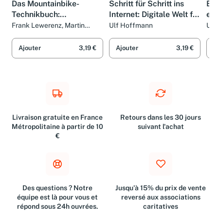
Das Mountainbike-
Schritt für Schritt ins
Bi
Technikbuch:
Internet: Digitale Welt für
ein
Materialien, Technik,
Einsteiger
Se
Frank Lewerenz, Martin
Ulf Hoffmann
Ulf
Kaindl et Tom Linthaler
Wartung, Einstellungen
Ajouter
3,19 €
Ajouter
3,19 €
A
Livraison gratuite en France
Retours dans les 30 jours
Métropolitaine à partir de 10
suivant l'achat
€
Des questions ? Notre
Jusqu'à 15% du prix de vente
équipe est là pour vous et
reversé aux associations
répond sous 24h ouvrées.
caritatives