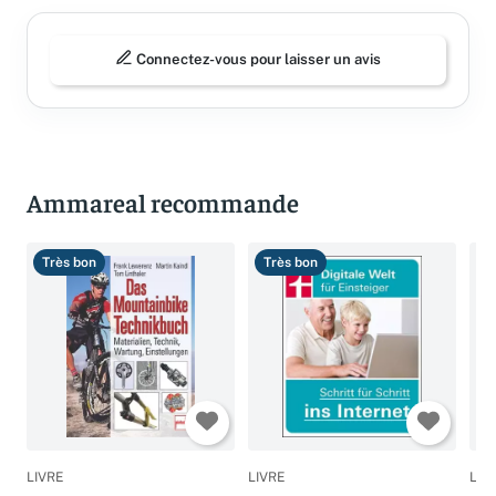
Connectez-vous pour laisser un avis
Ammareal recommande
Très bon
Très bon
B
LIVRE
LIVRE
LIV