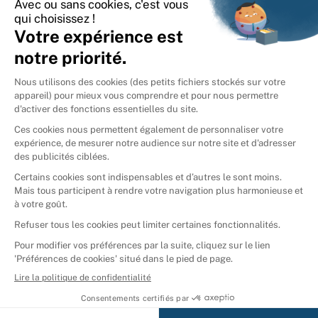
International
🇪🇸
Espagne
🇩🇪
Allemagne
🇮🇹
Italie
Donner vos livres
Ammareal © 2026