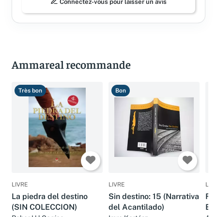
Connectez-vous pour laisser un avis
Ammareal recommande
Très bon
Bon
B
LIVRE
LIVRE
LIV
La piedra del destino
Sin destino: 15 (Narrativa
FU
(SIN COLECCION)
del Acantilado)
EV