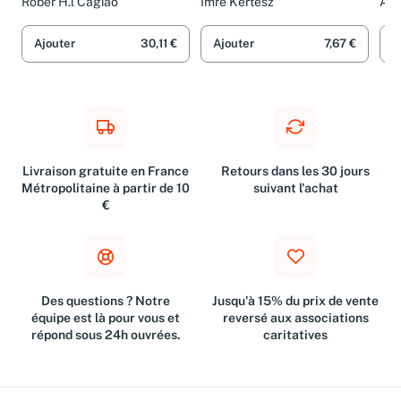
(S
Rober H.l Cagiao
Imre Kertész
AA.
Ajouter
30,11 €
Ajouter
7,67 €
A
Livraison gratuite en France
Retours dans les 30 jours
Métropolitaine à partir de 10
suivant l'achat
€
Des questions ? Notre
Jusqu'à 15% du prix de vente
équipe est là pour vous et
reversé aux associations
répond sous 24h ouvrées.
caritatives