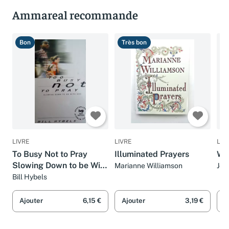
Ammareal recommande
Bon
Très bon
T
LIVRE
LIVRE
LIV
To Busy Not to Pray
Illuminated Prayers
Wh
Slowing Down to be With
Marianne Williamson
Joh
Eva
God
Bill Hybels
Ajouter
6,15 €
Ajouter
3,19 €
A